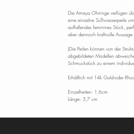
Die Amaya Ohrringe verfügen über
eine einzelne Süßwasserperle ums
auffallendes feminines Stück, perf
aber dennoch kraftvolle Aussag
(Die Perlen können von der Strukt
abgebildeten Modellen abweichen.
Schmuckstück zu einem individuel
Erhältlich mit 14k Gold-oder Rho
Einzelheiten: 1,6cm
Länge: 3,7 cm