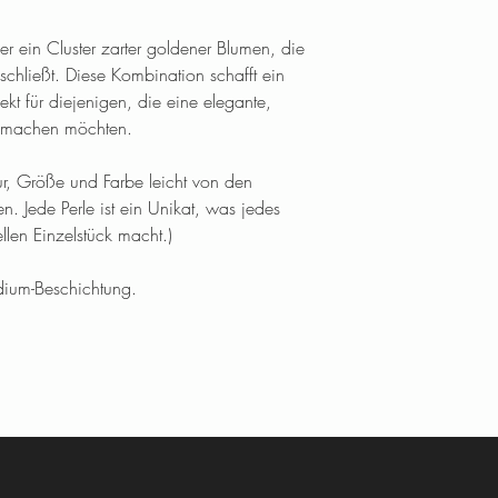
 ein Cluster zarter goldener Blumen, die 
chließt. Diese Kombination schafft ein 
ekt für diejenigen, die eine elegante, 
e machen möchten.
ur, Größe und Farbe leicht von den 
 Jede Perle ist ein Unikat, was jedes 
len Einzelstück macht.)
dium-Beschichtung.