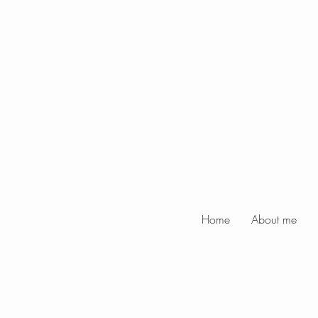
Home
About me